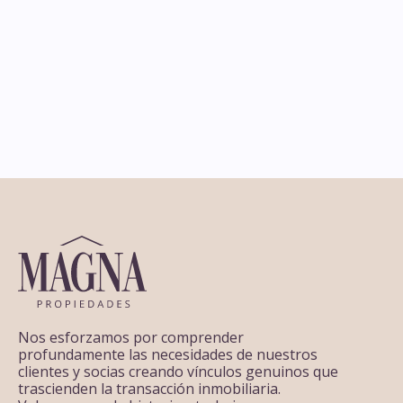
Dormitorios + Servicio
Bv. Gral Artigas y 18 de Julio
2
2
4
Dormitorios
3
Baños
111
m
100
m
Nos esforzamos por comprender
profundamente las necesidades de nuestros
clientes y socias creando vínculos genuinos que
trascienden la transacción inmobiliaria.