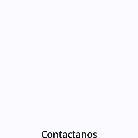
gracias"
Paula
Vendió en un proceso de separación y compro
su nuevo hogar
Contactanos